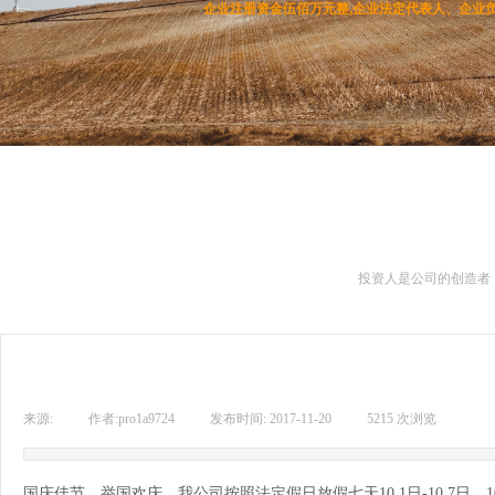
企业注册资金伍佰万元整,企业法定代表人、企业负
投资人是公司的创造者
来源:
|
作者:
pro1a9724
|
发布时间:
2017-11-20
|
5215
次浏览
|
国庆佳节，举国欢庆。我公司按照法定假日放假七天10.1日-10.7日